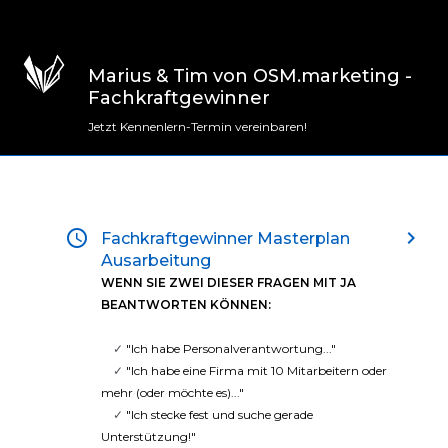
Marius & Tim von OSM.marketing -
Fachkraftgewinner
Jetzt Kennenlern-Termin vereinbaren!
access_time
keyboard_arrow_right
Fachkraftgewinner Masterplan
Ausarbeitung
WENN SIE ZWEI DIESER FRAGEN MIT JA
BEANTWORTEN KÖNNEN:
✓
"Ich habe Personalverantwortung..."
✓
"Ich habe eine Firma mit 10 Mitarbeitern oder
mehr (oder möchte es)..."
✓
"Ich stecke fest und suche gerade
Unterstützung!"